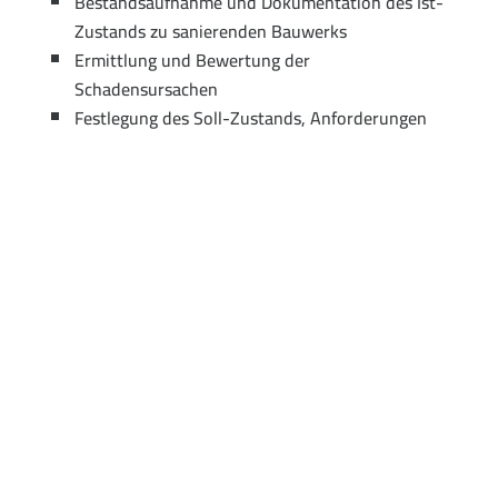
Bestandsaufnahme und Dokumentation des Ist-
Zustands zu sanierenden Bauwerks
Ermittlung und Bewertung der
Schadensursachen
Festlegung des Soll-Zustands, Anforderungen
an Nutzung / Restlebensdauer
Beurteilung der Bedeutung für die
Standsicherheit
Planung von Verstärkungsmaßnahmen
Festlegung von Bauverfahrensweisen /
Berücksichtigung von Bauzuständen
Planung von Sanierungs- und
Instandhaltungskonzepten
Erstellung von Leistungsbeschreibung /
Leistungsverzeichnis für die Instandsetzung
Bauüberwachung der Instandsetzungsarbeiten
und Qualitätssicherung