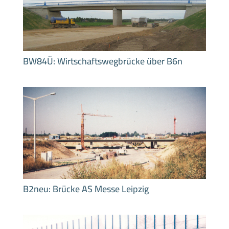
BW84Ü: Wirtschaftswegbrücke über B6n
B2neu: Brücke AS Messe Leipzig