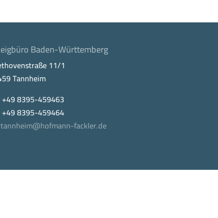
eigbüro Baden-Württemberg
ethovenstraße 11/1
459 Tannheim
. +49 8395-459463
x +49 8395-459464
tannheim@hofmann-fackler.de