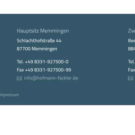
Hauptsitz Memmingen
Zw
Schlachthofstraße 44
Be
87700 Memmingen
88
Tel. +49 8331-927500-0
Tel
Fax +49 8331-927500-99
Fa
info@hofmann-fackler.de
Impressum