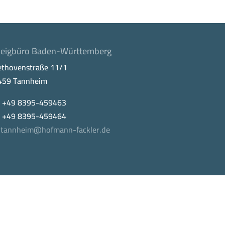
eigbüro Baden-Württemberg
ethovenstraße 11/1
459 Tannheim
. +49 8395-459463
x +49 8395-459464
tannheim@hofmann-fackler.de