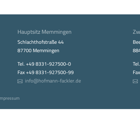
Hauptsitz Memmingen
Zw
Schlachthofstraße 44
Be
87700 Memmingen
88
Tel. +49 8331-927500-0
Tel
Fax +49 8331-927500-99
Fa
info@hofmann-fackler.de
Impressum