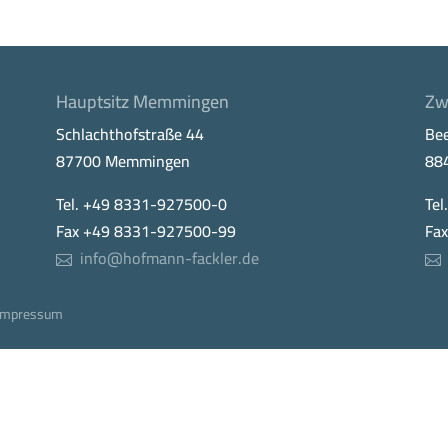
Hauptsitz Memmingen
Zw
Schlachthofstraße 44
Be
87700 Memmingen
88
Tel. +49 8331-927500-0
Tel
Fax +49 8331-927500-99
Fa
info@hofmann-fackler.de
Impressum