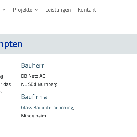
Projekte
Leistungen
Kontakt
empten
Bauherr
ng
DB Netz AG
r das
NL Süd Nürnberg
e
Baufirma
Glass Bauunternehmung
,
Mindelheim