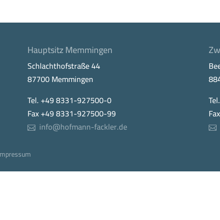
Hauptsitz Memmingen
Zw
Schlachthofstraße 44
Be
87700 Memmingen
88
Tel. +49 8331-927500-0
Tel
Fax +49 8331-927500-99
Fa
info@hofmann-fackler.de
Impressum