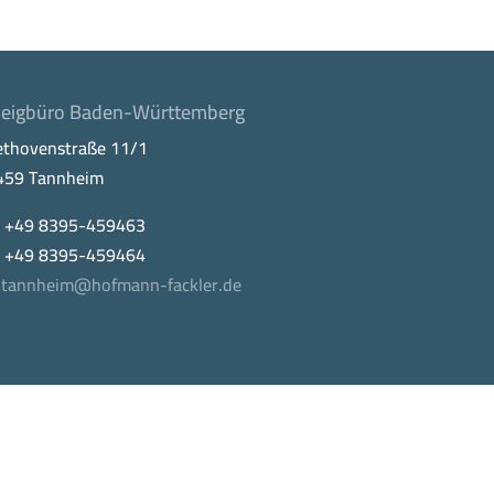
eigbüro Baden-Württemberg
ethovenstraße 11/1
459 Tannheim
. +49 8395-459463
x +49 8395-459464
tannheim@hofmann-fackler.de