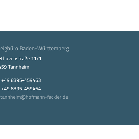
eigbüro Baden-Württemberg
ethovenstraße 11/1
459 Tannheim
. +49 8395-459463
x +49 8395-459464
tannheim@hofmann-fackler.de