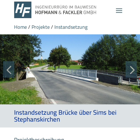
Home
/
Projekte
/
Instandsetzung
Instandsetzung Brücke über Sims bei
Stephanskirchen
Projektbeschreibung