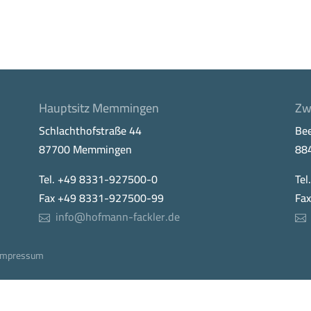
Hauptsitz Memmingen
Zw
Schlachthofstraße 44
Be
87700 Memmingen
88
Tel. +49 8331-927500-0
Tel
Fax +49 8331-927500-99
Fa
info@hofmann-fackler.de
Impressum