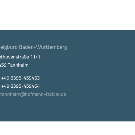
eigbüro Baden-Württemberg
ethovenstraße 11/1
459 Tannheim
. +49 8395-459463
x +49 8395-459464
tannheim@hofmann-fackler.de