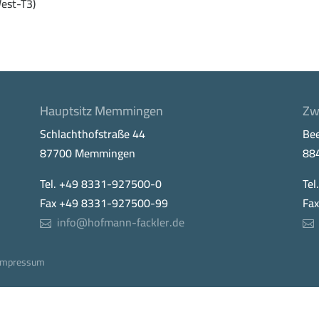
est-T3)
Hauptsitz Memmingen
Zw
Schlachthofstraße 44
Be
87700 Memmingen
88
Tel. +49 8331-927500-0
Tel
Fax +49 8331-927500-99
Fa
info@hofmann-fackler.de
Impressum