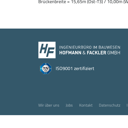
Brückenbreite = 15,65m (Ost-T3) / 10,00m (W
ISO9001 zertifiziert
Wir über uns
Jobs
Kontakt
Datenschutz