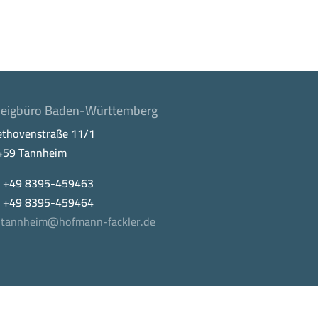
eigbüro Baden-Württemberg
ethovenstraße 11/1
459 Tannheim
. +49 8395-459463
x +49 8395-459464
tannheim@hofmann-fackler.de