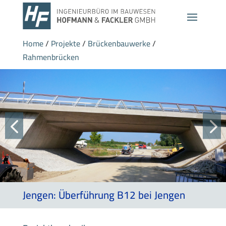
Home
/
Projekte
/
Brückenbauwerke
/
Rahmenbrücken
Jengen: Überführung B12 bei Jengen