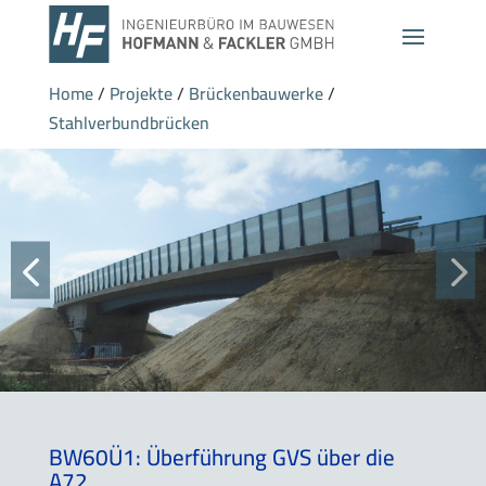
Home
/
Projekte
/
Brückenbauwerke
/
Stahlverbundbrücken
BW60Ü1: Überführung GVS über die
A72