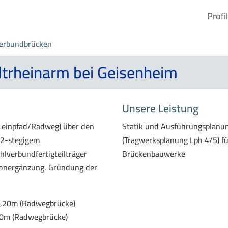
Profil
verbundbrücken
trheinarm bei Geisenheim
Unsere Leistung
Leinpfad/Radweg) über den
Statik und Ausführungsplanu
 2-stegigem
(Tragwerksplanung Lph 4/5) fü
hlverbundfertigteilträger
Brückenbauwerke
etonergänzung. Gründung der
3,20m (Radwegbrücke)
,50m (Radwegbrücke)