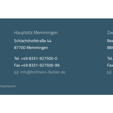
Hauptsitz Memmingen
Zw
Schlachthofstraße 44
Be
87700 Memmingen
88
Tel. +49 8331-927500-0
Tel
Fax +49 8331-927500-99
Fa
info@hofmann-fackler.de
Impressum