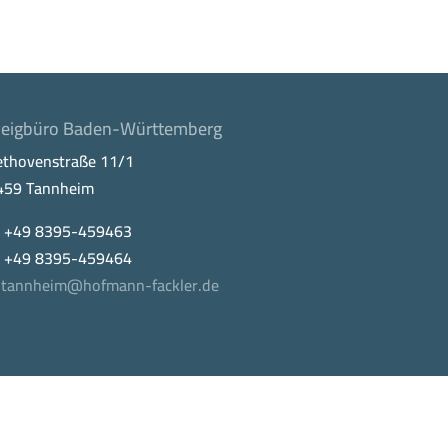
eigbüro Baden-Württemberg
ethovenstraße 11/1
459 Tannheim
. +49 8395-459463
x +49 8395-459464
tannheim@hofmann-fackler.de